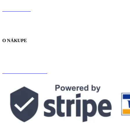
CHLORELLA
RECENZIE
NÁŠ PRÍBEH
O NÁKUPE
SPRACOVANIE ÚDAJOV
OBCHODNÉ PODMIENKY
DOPRAVA A PLATBA