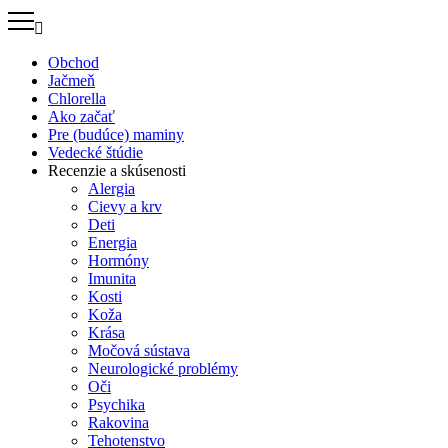
Preskočiť
na
obsah
Obchod
Jačmeň
Chlorella
Ako začať
Pre (budúce) maminy
Vedecké štúdie
Recenzie a skúsenosti
Alergia
Cievy a krv
Deti
Energia
Hormóny
Imunita
Kosti
Koža
Krása
Močová sústava
Neurologické problémy
Oči
Psychika
Rakovina
Tehotenstvo