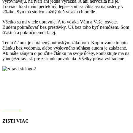
vyrovnávajú, na tvári ani jedna vyrážka. A ani nervozita nie je.
Tráviaci trakt mám perfektný, lepšie som sa cítila asi naposledy v
20-tke. Syn má stolicu každý deň vďaka chlorelle.
Všetko sa mi v tele upravuje. A to vďaka Vám a Vašej osvete.
Budem pokračovať bez prestávky. Už bez toho byť nemôžem. Som
šťastná a pokračujeme ďalej.
Tento článok je chránený autorským zákonom. Kopírovanie tohoto
článku bez vedomia, alebo výslovného súhlasu autora je zakázané.
Ak máte záujem o použitie článku na svoje účely, kontaktujte ma na
yano@zdravi.sk pre získanie povolenia. Všetky práva vyhradené.
FACEBOOK
INSTAGRAM
YOUTUBE
TIKTOK
ZISTI VIAC
JAČMEŇ