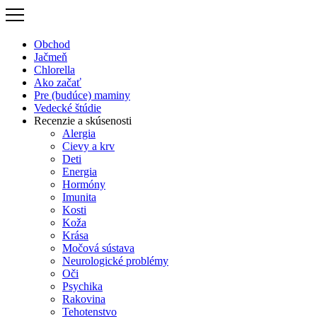
Preskočiť
na
obsah
Obchod
Jačmeň
Chlorella
Ako začať
Pre (budúce) maminy
Vedecké štúdie
Recenzie a skúsenosti
Alergia
Cievy a krv
Deti
Energia
Hormóny
Imunita
Kosti
Koža
Krása
Močová sústava
Neurologické problémy
Oči
Psychika
Rakovina
Tehotenstvo