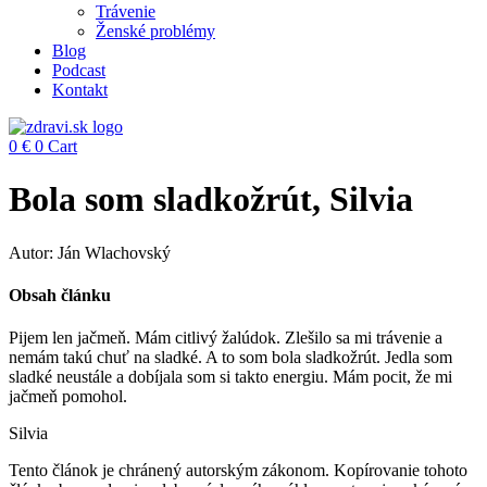
Trávenie
Ženské problémy
Blog
Podcast
Kontakt
0
€
0
Cart
Bola som sladkožrút, Silvia
Autor: Ján Wlachovský
Obsah článku
Pijem len jačmeň. Mám citlivý žalúdok. Zlešilo sa mi trávenie a
nemám takú chuť na sladké. A to som bola sladkožrút. Jedla som
sladké neustále a dobíjala som si takto energiu. Mám pocit, že mi
jačmeň pomohol.
Silvia
Tento článok je chránený autorským zákonom. Kopírovanie tohoto