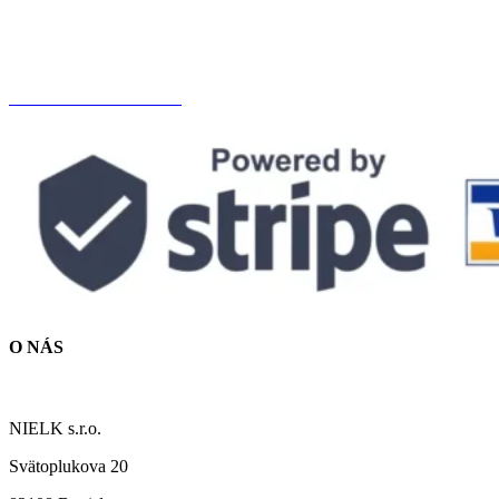
SPRACOVANIE ÚDAJOV
OBCHODNÉ PODMIENKY
DOPRAVA A PLATBA
O NÁS
NÁŠ PRÍBEH
NIELK s.r.o.
Svätoplukova 20