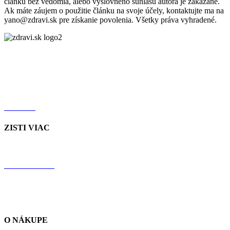
článku bez vedomia, alebo výslovného súhlasu autora je zakázané.
Ak máte záujem o použitie článku na svoje účely, kontaktujte ma na
yano@zdravi.sk pre získanie povolenia. Všetky práva vyhradené.
FACEBOOK
INSTAGRAM
YOUTUBE
TIKTOK
ZISTI VIAC
JAČMEŇ
CHLORELLA
RECENZIE
NÁŠ PRÍBEH
O NÁKUPE