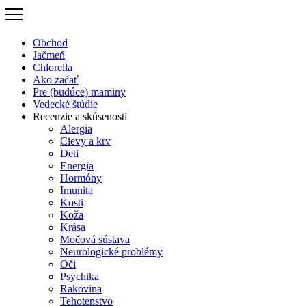
Preskočiť
na
obsah
Obchod
Jačmeň
Chlorella
Ako začať
Pre (budúce) maminy
Vedecké štúdie
Recenzie a skúsenosti
Alergia
Cievy a krv
Deti
Energia
Hormóny
Imunita
Kosti
Koža
Krása
Močová sústava
Neurologické problémy
Oči
Psychika
Rakovina
Tehotenstvo