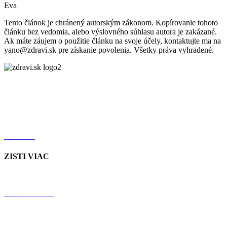
Eva
Tento článok je chránený autorským zákonom. Kopírovanie tohoto
článku bez vedomia, alebo výslovného súhlasu autora je zakázané.
Ak máte záujem o použitie článku na svoje účely, kontaktujte ma na
yano@zdravi.sk pre získanie povolenia. Všetky práva vyhradené.
FACEBOOK
INSTAGRAM
YOUTUBE
TIKTOK
ZISTI VIAC
JAČMEŇ
CHLORELLA
RECENZIE