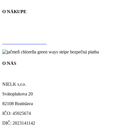
NÁŠ PRÍBEH
O NÁKUPE
SPRACOVANIE ÚDAJOV
OBCHODNÉ PODMIENKY
DOPRAVA A PLATBA
O NÁS
NÁŠ PRÍBEH
NIELK s.r.o.
Svätoplukova 20
82108 Bratislava
IČO: 45925674
DIČ: 2023141142