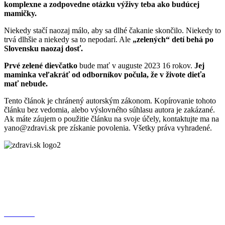
komplexne a zodpovedne otázku výživy teba ako budúcej
mamičky.
Niekedy stačí naozaj málo, aby sa dlhé čakanie skončilo. Niekedy to
trvá dlhšie a niekedy sa to nepodarí. Ale
„zelených“ detí behá po
Slovensku naozaj dosť.
Prvé zelené dievčatko
bude mať v auguste 2023 16 rokov.
Jej
maminka veľakráť od odborníkov počula, že v živote dieťa
mať nebude.
Tento článok je chránený autorským zákonom. Kopírovanie tohoto
článku bez vedomia, alebo výslovného súhlasu autora je zakázané.
Ak máte záujem o použitie článku na svoje účely, kontaktujte ma na
yano@zdravi.sk pre získanie povolenia. Všetky práva vyhradené.
FACEBOOK
INSTAGRAM
YOUTUBE
TIKTOK