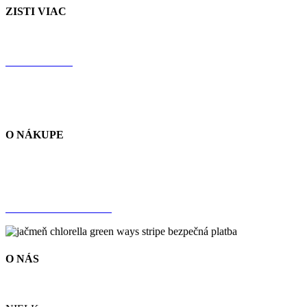
ZISTI VIAC
JAČMEŇ
CHLORELLA
RECENZIE
NÁŠ PRÍBEH
O NÁKUPE
SPRACOVANIE ÚDAJOV
OBCHODNÉ PODMIENKY
DOPRAVA A PLATBA
O NÁS
NÁŠ PRÍBEH