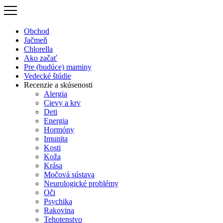
Preskočiť
na
obsah
Obchod
Jačmeň
Chlorella
Ako začať
Pre (budúce) maminy
Vedecké štúdie
Recenzie a skúsenosti
Alergia
Cievy a krv
Deti
Energia
Hormóny
Imunita
Kosti
Koža
Krása
Močová sústava
Neurologické problémy
Oči
Psychika
Rakovina
Tehotenstvo