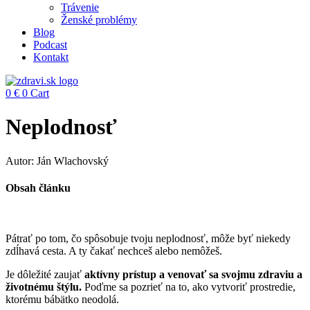
Trávenie
Ženské problémy
Blog
Podcast
Kontakt
0
€
0
Cart
Neplodnosť
Autor: Ján Wlachovský
Obsah článku
Pátrať po tom, čo spôsobuje tvoju neplodnosť, môže byť niekedy
zdĺhavá cesta. A ty čakať nechceš alebo nemôžeš.
Je dôležité zaujať
aktívny prístup a venovať sa svojmu zdraviu a
životnému štýlu.
Poďme sa pozrieť na to, ako vytvoriť prostredie,
ktorému bábätko neodolá.