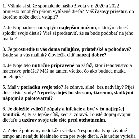
1. Všimla si si, že spomalenie nášho života v r. 2020 a 2022
prinieslo mnohým párom vytúžené dieťa? Máš
časový priestor
, do
ktorého môže dieťa vstúpiť?
2. Je tvoj partner naozaj tým
najlepším mužom
, s ktorým chceš
splodiť svoje dieťa? Vieš si predstaviť, že sa bude podobať na jeho
matku?
3.
Je prostredie u vás doma milujúce, priateľské a pohodové?
Bude sa u vás malinký človiečik cítiť
naozaj dobre?
4. Je tvoje telo
nutrične pripravené
na záťaž, ktorú tehotenstvo a
materstvo prináša? Máš na tanieri všetko, čo ako budúca matka
potebuješ?
5. Máš v
poriadku svoje telo?
Je zdravé, silné, bez nadváhy? Piješ
dosť čistej vody?
Neprekysluješ ho stresom, žiarením, sladkými
nápojmi a polotovarmi?
6.
Je dôležité vyliečiť zápaly a infekcie a byť v čo najlepšej
kondícii.
Aj ty sa lepšie cítiš, keď si zdravá. To isté dopraj svojmu
dieťaťu a
uzdrav svoje telo ešte pred otehotnením.
7. Zelené potraviny nedokážu všetko. Nespomalia tvoje životné
tempo ani nenájdu ideálneho otca pre tvoje dieťa. Ale určite vyriešia